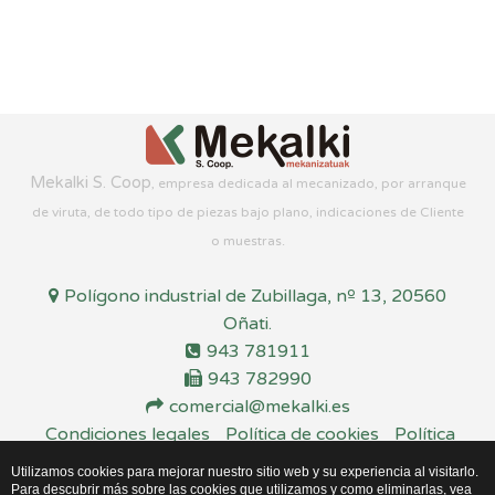
Mekalki S. Coop
, empresa dedicada al mecanizado, por arranque
de viruta, de todo tipo de piezas bajo plano, indicaciones de Cliente
o muestras.
Polígono industrial de Zubillaga, nº 13, 20560
Oñati.
943 781911
943 782990
comercial@mekalki.es
Condiciones legales
Política de cookies
Política
de privacidad
Utilizamos cookies para mejorar nuestro sitio web y su experiencia al visitarlo.
Para descubrir más sobre las cookies que utilizamos y como eliminarlas, vea