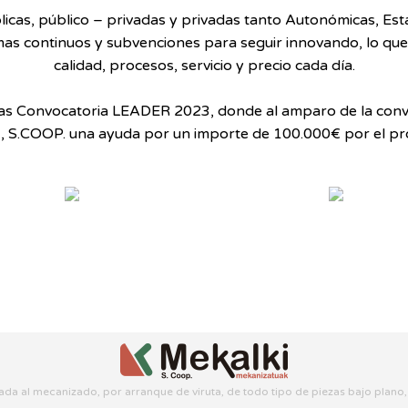
icas, público – privadas y privadas tanto Autonómicas, Es
mas continuos y subvenciones para seguir innovando, lo qu
calidad, procesos, servicio y precio cada día.
as Convocatoria LEADER 2023, donde al amparo de la conv
,
S.COOP
. una ayuda por un importe de 100.000€ por el p
da al mecanizado, por arranque de viruta, de todo tipo de piezas bajo plano,