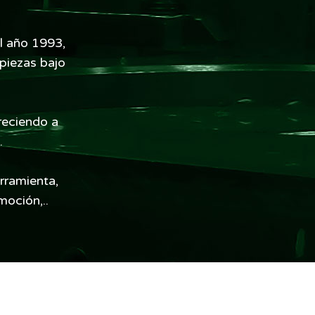
l año 1993,
piezas bajo
reciendo a
.
rramienta,
moción,..