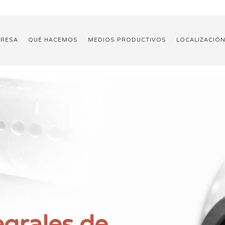
RESA
QUÉ HACEMOS
MEDIOS PRODUCTIVOS
LOCALIZACIÓ
d
e
s
d
e
o
n
e
l